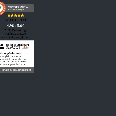
AUSGEZEICHNET
.org
Kundenbewertungen
SEHR GUT
4.96
/ 5.00
32.836 Bewertungen
von hier, ebay.de,
amazon.de, google.com
Sport in Augsburg
31.07.2026
Mehr
ehr empfehlenswert
mmer gleich bleibende
opqualität - superschneller
ersand - ich bestelle immer
ieder sehr gerne bei Euch.
Hinweis zu den Bewertungen