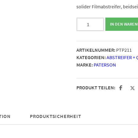
solider Filmabstreifer, beids
PATERSON
IN DEN WARE
Filmabstreifer
Menge
ARTIKELNUMMER:
PTP211
KATEGORIEN:
ABSTREIFER +
MARKE:
PATERSON
PRODUKT TEILEN:
TION
PRODUKTSICHERHEIT