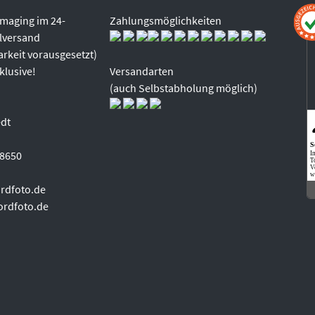
 Imaging im 24-
Zahlungsmöglichkeiten
lversand
rkeit vorausgesetzt)
klusive!
Versandarten
(auch Selbstabholung möglich)
edt
S
98650
I
T
V
w
rdfoto.de
ordfoto.de