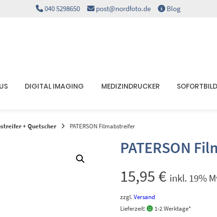
040 5298650
post@nordfoto.de
Blog
KUS
DIGITAL IMAGING
MEDIZINDRUCKER
SOFORTBIL
streifer + Quetscher
PATERSON Filmabstreifer
PATERSON Film
15,95
€
inkl. 19% M
zzgl.
Versand
Lieferzeit:
1-2 Werktage*