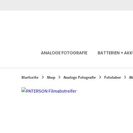
Springen
Sie
zum
Inhalt
ANALOGE FOTOGRAFIE
BATTERIEN + AK
Startseite
Shop
Analoge Fotografie
Fotolabor
Ab