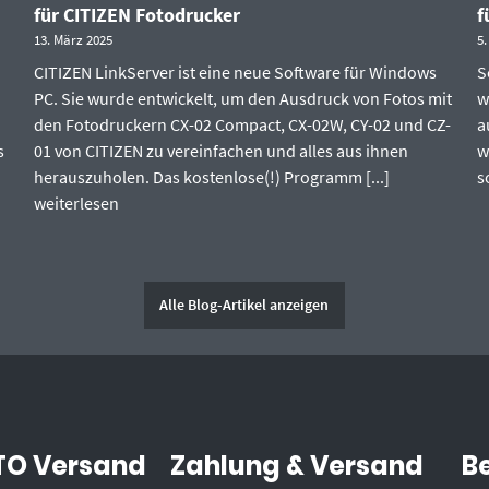
für CITIZEN Fotodrucker
f
13. März 2025
5.
CITIZEN LinkServer ist eine neue Software für Windows
S
PC. Sie wurde entwickelt, um den Ausdruck von Fotos mit
w
den Fotodruckern CX-02 Compact, CX-02W, CY-02 und CZ-
a
s
01 von CITIZEN zu vereinfachen und alles aus ihnen
w
herauszuholen. Das kostenlose(!) Programm [...]
s
weiterlesen
Alle Blog-Artikel anzeigen
O Versand
Zahlung & Versand
B