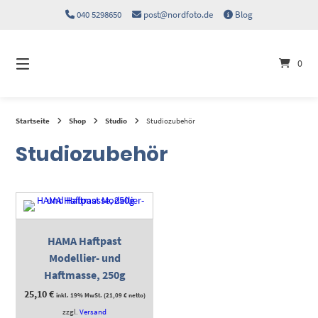
Springen
040 5298650
post@nordfoto.de
Blog
Sie
zum
Inhalt
0
Startseite
Shop
Studio
Studiozubehör
Studiozubehör
HAMA Haftpast
Modellier- und
Haftmasse, 250g
25,10
€
inkl. 19% MwSt. (
21,09
€
netto)
zzgl.
Versand