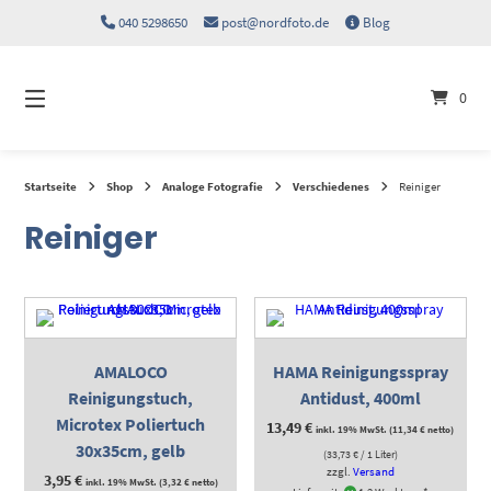
Springen
040 5298650
post@nordfoto.de
Blog
Sie
zum
Inhalt
0
Startseite
Shop
Analoge Fotografie
Verschiedenes
Reiniger
Reiniger
AMALOCO
HAMA Reinigungsspray
Reinigungstuch,
Antidust, 400ml
Microtex Poliertuch
13,49
€
inkl. 19% MwSt. (
11,34
€
netto)
30x35cm, gelb
(
33,73
€
/ 1 Liter)
zzgl.
Versand
3,95
€
inkl. 19% MwSt. (
3,32
€
netto)