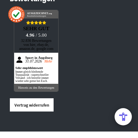
AUSGEZEICHNET
.org
Kundenbewertungen
SEHR GUT
4.96
/ 5.00
32.836 Bewertungen
von hier, ebay.de,
amazon.de, google.com
Sport in Augsburg
31.07.2026
Mehr
Sehr empfehlenswert
Immer gleich bleibende
Topqualität - superschneller
Versand - ich bestelle immer
wieder sehr gerne bei Euch.
Hinweis zu den Bewertungen
Vertrag widerrufen