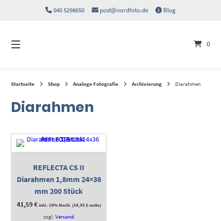
Springen
040 5298650
post@nordfoto.de
Blog
Sie
zum
Inhalt
0
Startseite
Shop
Analoge Fotografie
Archivierung
Diarahmen
Diarahmen
REFLECTA CS II
Diarahmen 1,8mm 24×36
mm 200 Stück
41,59
€
inkl. 19% MwSt. (
34,95
€
netto)
zzgl.
Versand