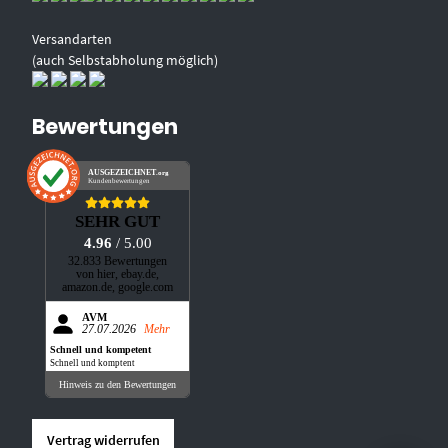
Versandarten
(auch Selbstabholung möglich)
Bewertungen
AUSGEZEICHNET
.org
Kundenbewertungen
SEHR GUT
4.96
/ 5.00
32.833 Bewertungen
von hier, ebay.de,
amazon.de, google.com
AVM
27.07.2026
Mehr
Schnell und kompetent
Schnell und komptent
Hinweis zu den Bewertungen
Vertrag widerrufen