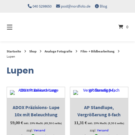
Springen
040 5298650
post@nordfoto.de
Blog
Sie
zum
Inhalt
0
Startseite
Shop
Analoge Fotografie
Film- + Bildbearbeitung
Lupen
Lupen
ADOX Präzisions- Lupe
AP Standlupe,
10x mit Beleuchtung
Vergrößerung 8-fach
59,00
€
11,31
€
inkl. 19% MwSt. (
49,58
€
netto)
inkl. 19% MwSt. (
9,50
€
netto)
zzgl.
Versand
zzgl.
Versand