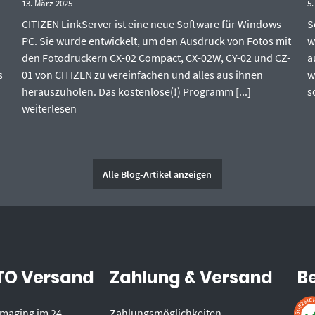
13. März 2025
5.
CITIZEN LinkServer ist eine neue Software für Windows
S
PC. Sie wurde entwickelt, um den Ausdruck von Fotos mit
w
den Fotodruckern CX-02 Compact, CX-02W, CY-02 und CZ-
a
s
01 von CITIZEN zu vereinfachen und alles aus ihnen
w
herauszuholen. Das kostenlose(!) Programm [...]
s
weiterlesen
Alle Blog-Artikel anzeigen
O Versand
Zahlung & Versand
B
 Imaging im 24-
Zahlungsmöglichkeiten