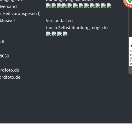
lversand
rkeit vorausgesetzt)
klusive!
Versandarten
(auch Selbstabholung möglich)
edt
S
98650
I
T
V
w
rdfoto.de
ordfoto.de