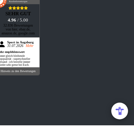
Kundenbewertungen
SEHR GUT
4.96
/ 5.00
32.836 Bewertungen
von hier, ebay.de,
amazon.de, google.com
Sport in Augsburg
31.07.2026
Mehr
ehr empfehlenswert
mmer gleich bleibende
opqualität - superschneller
ersand - ich bestelle immer
ieder sehr gerne bei Euch.
Hinweis zu den Bewertungen