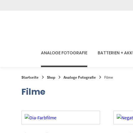
Springen
Sie
zum
Inhalt
ANALOGE FOTOGRAFIE
BATTERIEN + AK
Startseite
Shop
Analoge Fotografie
Filme
Filme