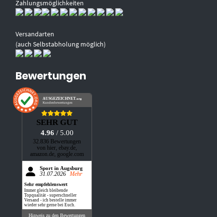
Zahlungsmöglichkeiten
Versandarten
(auch Selbstabholung möglich)
Bewertungen
AUSGEZEICHNET
.org
Kundenbewertungen
SEHR GUT
4.96
/ 5.00
32.836 Bewertungen
von hier, ebay.de,
amazon.de, google.com
Sport in Augsburg
31.07.2026
Mehr
Sehr empfehlenswert
Immer gleich bleibende
Topqualität - superschneller
Versand - ich bestelle immer
wieder sehr gerne bei Euch.
Hinweis zu den Bewertungen