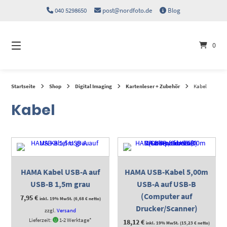
Springen
040 5298650
post@nordfoto.de
Blog
Sie
zum
Inhalt
0
Startseite
Shop
Digital Imaging
Kartenleser + Zubehör
Kabel
Kabel
HAMA Kabel USB-A auf
HAMA USB-Kabel 5,00m
USB-B 1,5m grau
USB-A auf USB-B
(Computer auf
7,95
€
inkl. 19% MwSt. (
6,68
€
netto)
Drucker/Scanner)
zzgl.
Versand
Lieferzeit:
1-2 Werktage*
18,12
€
inkl. 19% MwSt. (
15,23
€
netto)