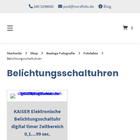
Springen
040 5298650
post@nordfoto.de
Blog
Sie
zum
Inhalt
0
Startseite
Shop
Analoge Fotografie
Fotolabor
Belichtungsschaltuhren
Belichtungsschaltuhren
KAISER Elektronische
Belichtungsschaltuhr
digital timer Zeitbereich
0,1…99 sec.