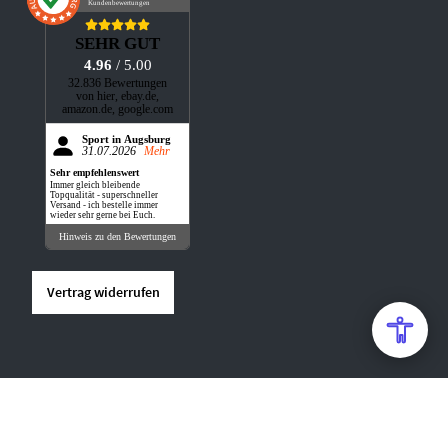
Kundenbewertungen
SEHR GUT
4.96
/ 5.00
32.836 Bewertungen
von hier, ebay.de,
amazon.de, google.com
Sport in Augsburg
31.07.2026
Mehr
Sehr empfehlenswert
Immer gleich bleibende
Topqualität - superschneller
Versand - ich bestelle immer
wieder sehr gerne bei Euch.
Hinweis zu den Bewertungen
Vertrag widerrufen
* LIEFERZEIT INNERHALB DEUTSCHLANDS. LIEFERZEITEN IN ANDERE
LÄNDER FINDEN SIE IN UNSERER
.
VERSANDTABELLE