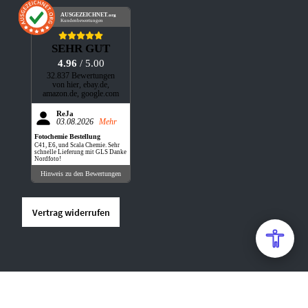
AUSGEZEICHNET
.org
Kundenbewertungen
SEHR GUT
4.96
/ 5.00
32.837 Bewertungen
von hier, ebay.de,
amazon.de, google.com
ReJa
03.08.2026
Mehr
Fotochemie Bestellung
C41, E6, und Scala Chemie. Sehr
schnelle Lieferung mit GLS Danke
Nordfoto!
Hinweis zu den Bewertungen
Vertrag widerrufen
* LIEFERZEIT INNERHALB DEUTSCHLANDS. LIEFERZEITEN IN ANDERE