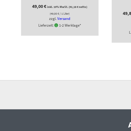
49,00
€
inkl. 19% MwSt. (
41,18
€
netto)
49,
(
49,00
€
/ 1 Liter)
zzgl.
Versand
Lieferzeit:
1-2 Werktage*
L