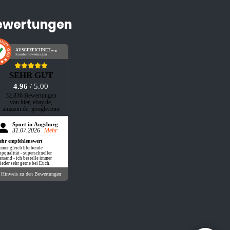
ewertungen
AUSGEZEICHNET
.org
Kundenbewertungen
SEHR GUT
4.96
/ 5.00
32.836 Bewertungen
von hier, ebay.de,
amazon.de, google.com
Sport in Augsburg
31.07.2026
Mehr
ehr empfehlenswert
mmer gleich bleibende
opqualität - superschneller
ersand - ich bestelle immer
ieder sehr gerne bei Euch.
Hinweis zu den Bewertungen