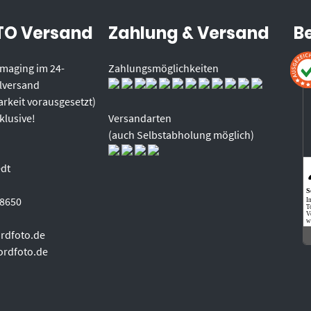
O Versand
Zahlung & Versand
B
 Imaging im 24-
Zahlungsmöglichkeiten
lversand
rkeit vorausgesetzt)
klusive!
Versandarten
(auch Selbstabholung möglich)
edt
S
98650
I
T
V
w
rdfoto.de
ordfoto.de