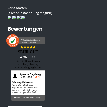
Versandarten
(auch Selbstabholung möglich)
Bewertungen
AUSGEZEICHNET
.org
Kundenbewertungen
SEHR GUT
4.96
/ 5.00
32.836 Bewertungen
von hier, ebay.de,
amazon.de, google.com
Sport in Augsburg
31.07.2026
Mehr
Sehr empfehlenswert
Immer gleich bleibende
Topqualität - superschneller
Versand - ich bestelle immer
wieder sehr gerne bei Euch.
Hinweis zu den Bewertungen