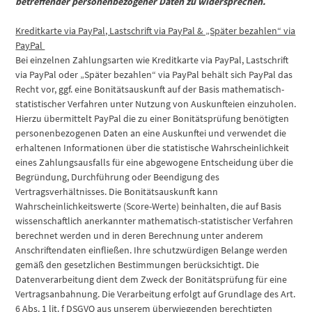
betreffender personenbezogener Daten zu widersprechen.
Kreditkarte via PayPal, Lastschrift via PayPal & „Später bezahlen“ via
PayPal
Bei einzelnen Zahlungsarten wie Kreditkarte via PayPal, Lastschrift
via PayPal oder „Später bezahlen“ via PayPal behält sich PayPal das
Recht vor, ggf. eine Bonitätsauskunft auf der Basis mathematisch-
statistischer Verfahren unter Nutzung von Auskunfteien einzuholen.
Hierzu übermittelt PayPal die zu einer Bonitätsprüfung benötigten
personenbezogenen Daten an eine Auskunftei und verwendet die
erhaltenen Informationen über die statistische Wahrscheinlichkeit
eines Zahlungsausfalls für eine abgewogene Entscheidung über die
Begründung, Durchführung oder Beendigung des
Vertragsverhältnisses. Die Bonitätsauskunft kann
Wahrscheinlichkeitswerte (Score-Werte) beinhalten, die auf Basis
wissenschaftlich anerkannter mathematisch-statistischer Verfahren
berechnet werden und in deren Berechnung unter anderem
Anschriftendaten einfließen. Ihre schutzwürdigen Belange werden
gemäß den gesetzlichen Bestimmungen berücksichtigt. Die
Datenverarbeitung dient dem Zweck der Bonitätsprüfung für eine
Vertragsanbahnung. Die Verarbeitung erfolgt auf Grundlage des Art.
6 Abs. 1 lit. f DSGVO aus unserem überwiegenden berechtigten