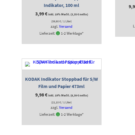
Indikator, 100 ml
9,
3,99
€
inkl. 19% MwSt. (
3,35
€
netto)
(
39,90
€
/ 1 Liter)
L
zzgl.
Versand
Lieferzeit:
1-2 Werktage*
KODAK Indikator Stoppbad für S/W
Film und Papier 473ml
9,98
€
inkl. 19% MwSt. (
8,39
€
netto)
(
21,10
€
/ 1 Liter)
zzgl.
Versand
Lieferzeit:
1-2 Werktage*