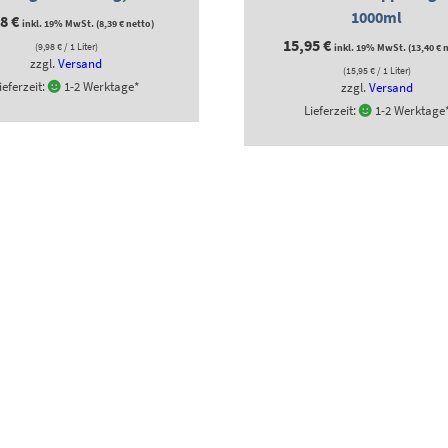
1000ml
98
€
inkl. 19% MwSt. (
8,39
€
netto)
15,95
€
(
9,98
€
/ 1 Liter)
inkl. 19% MwSt. (
13,40
€
n
zzgl.
Versand
(
15,95
€
/ 1 Liter)
ieferzeit:
1-2 Werktage*
zzgl.
Versand
Lieferzeit:
1-2 Werktage