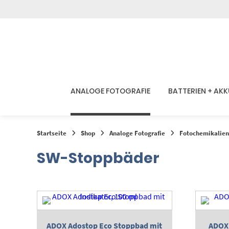
Springen
Sie
zum
Inhalt
ANALOGE FOTOGRAFIE
BATTERIEN + AK
Startseite
Shop
Analoge Fotografie
Fotochemikalien
SW-Stoppbäder
ADOX Adostop Eco Stoppbad mit
ADOX 