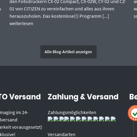
den Fotodruckern CX-02 Compact, CX-02W, CY-02 und CZ-
a
s
01 von CITIZEN zu vereinfachen und alles aus ihnen
w
herauszuholen. Das kostenlose(!) Programm [...]
s
weiterlesen
Alle Blog-Artikel anzeigen
O Versand
Zahlung & Versand
B
 Imaging im 24-
Zahlungsmöglichkeiten
lversand
rkeit vorausgesetzt)
klusive!
Versandarten