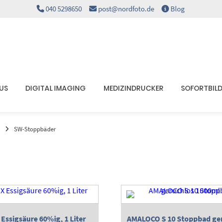
040 5298650
post@nordfoto.de
Blog
KUS
DIGITAL IMAGING
MEDIZINDRUCKER
SOFORTBIL
SW-Stoppbäder
Essigsäure 60%ig, 1 Liter
AMALOCO S 10 Stoppbad ge