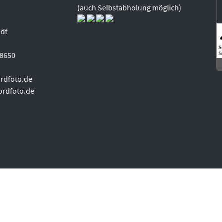
(auch Selbstabholung möglich)
edt
S
98650
S
rdfoto.de
ordfoto.de