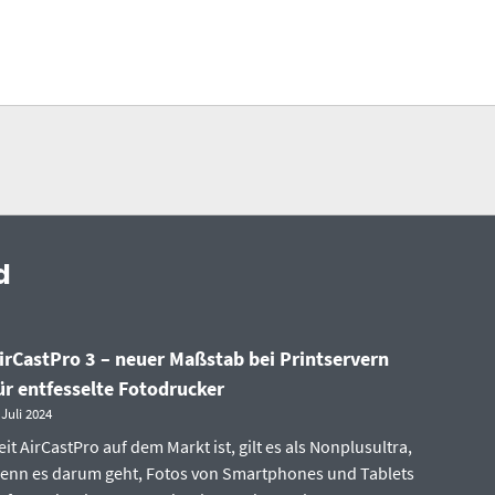
d
irCastPro 3 – neuer Maßstab bei Printservern
ür entfesselte Fotodrucker
 Juli 2024
eit AirCastPro auf dem Markt ist, gilt es als Nonplusultra,
enn es darum geht, Fotos von Smartphones und Tablets