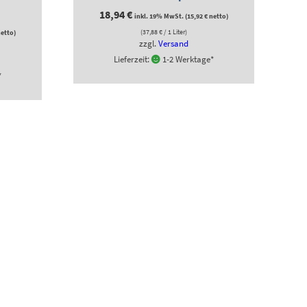
18,94
€
inkl. 19% MwSt. (
15,92
€
netto)
(
37,88
€
/ 1 Liter)
etto)
zzgl.
Versand
Lieferzeit:
1-2 Werktage*
*