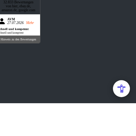
32.833 Bewertungen
von hier, ebay.de,
amazon.de, google.com
AVM
27.07.2026
Mehr
chnell und kompetent
chnell und komptent
Hinweis zu den Bewertungen