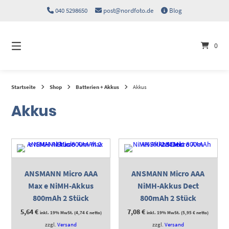
Springen
040 5298650
post@nordfoto.de
Blog
Sie
zum
Inhalt
0
Startseite
Shop
Batterien + Akkus
Akkus
Akkus
ANSMANN Micro AAA
ANSMANN Micro AAA
Max e NiMH-Akkus
NiMH-Akkus Dect
800mAh 2 Stück
800mAh 2 Stück
5,64
€
7,08
€
inkl. 19% MwSt. (
4,74
€
netto)
inkl. 19% MwSt. (
5,95
€
netto)
zzgl.
Versand
zzgl.
Versand