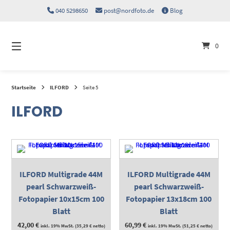
Springen
040 5298650
post@nordfoto.de
Blog
Sie
zum
Inhalt
0
Startseite
ILFORD
Seite 5
ILFORD
ILFORD Multigrade 44M
ILFORD Multigrade 44M
pearl Schwarzweiß-
pearl Schwarzweiß-
Fotopapier 10x15cm 100
Fotopapier 13x18cm 100
Blatt
Blatt
42,00
€
60,99
€
inkl. 19% MwSt. (
35,29
€
netto)
inkl. 19% MwSt. (
51,25
€
netto)