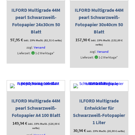
ILFORD Multigrade 44M
ILFORD Multigrade 44M
pearl Schwarzweiß-
pearl Schwarzweiß-
Fotopapier 24x30cm 50
Fotopapier 30x40cm 50
Blatt
Blatt
97,95
€
157,90
€
inkl. 19% MwSt. (
82,31
€
netto)
inkl. 19% MwSt. (
132,69
€
netto)
zzgl.
Versand
zzgl.
Versand
Lieferzeit:
1-2 Werktage*
Lieferzeit:
1-2 Werktage*
ILFORD Multigrade 44M
ILFORD Multigrade
pearl Schwarzweiß-
Entwickler für
Fotopapier A4 100 Blatt
Schwarzweiß-Fotopapier
1 Liter
149,94
€
inkl. 19% MwSt. (
126,00
€
netto)
30,94
€
inkl. 19% MwSt. (
26,00
€
netto)