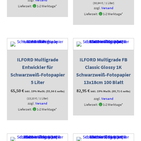
zzgl.
Versand
(
30,94
€
/ 1 Liter)
Lieferzeit:
1-2 Werktage*
zzgl.
Versand
Lieferzeit:
1-2 Werktage*
ILFORD Multigrade
ILFORD Multigrade FB
Entwickler für
Classic Glossy 1K
Schwarzweiß-Fotopapier
Schwarzweiß-Fotopapier
5 Liter
13x18cm 100 Blatt
65,50
€
82,95
€
inkl. 19% MwSt. (
55,04
€
netto)
inkl. 19% MwSt. (
69,71
€
netto)
(
13,10
€
/ 1 Liter)
zzgl.
Versand
zzgl.
Versand
Lieferzeit:
1-2 Werktage*
Lieferzeit:
1-2 Werktage*