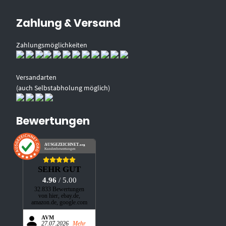
Zahlung & Versand
Zahlungsmöglichkeiten
Versandarten
(auch Selbstabholung möglich)
Bewertungen
AUSGEZEICHNET
.org
Kundenbewertungen
SEHR GUT
4.96
/ 5.00
32.833 Bewertungen
von hier, ebay.de,
amazon.de, google.com
AVM
27.07.2026
Mehr