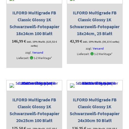
ILFORD Multigrade FB
ILFORD Multigrade FB
Classic Glossy 1K
Classic Glossy 1K
Schwarzweiß-Fotopapier
Schwarzweiß-Fotopapier
18x24cm 100 Blatt
18x24cm, 25 Blatt
146,99
€
42,99
€
inkl. 19% MwSt. (
123,52
€
inkl. 19% MwSt. (
36,13
€
netto)
netto)
zzgl.
Versand
zzgl.
Versand
Lieferzeit:
1-2 Werktage*
Lieferzeit:
1-2 Werktage*
ILFORD Multigrade FB
ILFORD Multigrade FB
Classic Glossy 1K
Classic Glossy 1K
Schwarzweiß-Fotopapier
Schwarzweiß-Fotopapier
20x25cm 100 Blatt
24x30cm 50 Blatt
175,50
€
126,95
€
inkl. 19% MwSt. (
147,48
€
inkl. 19% MwSt. (
106,68
€