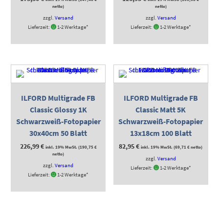
netto)
netto)
zzgl.
Versand
zzgl.
Versand
Lieferzeit:
1-2 Werktage*
Lieferzeit:
1-2 Werktage*
ILFORD Multigrade FB
ILFORD Multigrade FB
Classic Glossy 1K
Classic Matt 5K
Schwarzweiß-Fotopapier
Schwarzweiß-Fotopapier
30x40cm 50 Blatt
13x18cm 100 Blatt
226,99
€
82,95
€
inkl. 19% MwSt. (
190,75
€
inkl. 19% MwSt. (
69,71
€
netto)
netto)
zzgl.
Versand
zzgl.
Versand
Lieferzeit:
1-2 Werktage*
Lieferzeit:
1-2 Werktage*