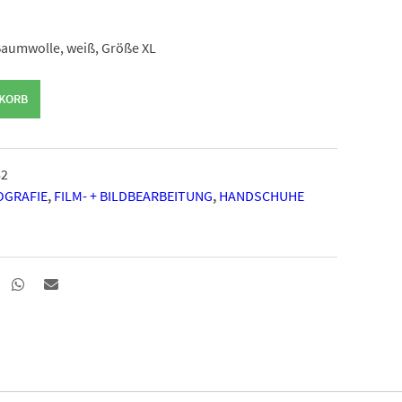
Baumwolle, weiß, Größe XL
NKORB
62
OGRAFIE
,
FILM- + BILDBEARBEITUNG
,
HANDSCHUHE