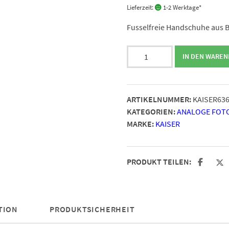
Lieferzeit:
1-2 Werktage*
Fusselfreie Handschuhe aus 
KAISER
IN DEN WARE
Baumwoll-
Handschuhe
Größe
ARTIKELNUMMER:
KAISER63
10-
KATEGORIEN:
ANALOGE FOT
10,5,
MARKE:
KAISER
1
Paar
Menge
PRODUKT TEILEN:
TION
PRODUKTSICHERHEIT