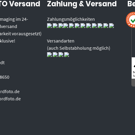
O Versand
Zahlung & Versand
B
 Imaging im 24-
Zahlungsmöglichkeiten
lversand
rkeit vorausgesetzt)
klusive!
Versandarten
(auch Selbstabholung möglich)
edt
S
98650
S
rdfoto.de
ordfoto.de