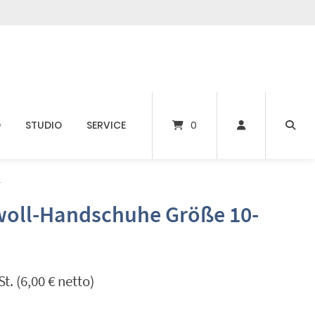
D
STUDIO
SERVICE
0
r
oll-Handschuhe Größe 10-
t. (
6,00
€
netto)