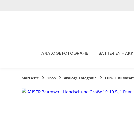
Springen
Sie
zum
Inhalt
ANALOGE FOTOGRAFIE
BATTERIEN + AK
Startseite
Shop
Analoge Fotografie
Film- + Bildbear