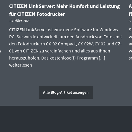
CITIZEN LinkServer: Mehr Komfort und Leistung
A
für CITIZEN Fotodrucker
f
13. März 2025
5.
CITIZEN LinkServer ist eine neue Software für Windows
S
PC. Sie wurde entwickelt, um den Ausdruck von Fotos mit
w
den Fotodruckern CX-02 Compact, CX-02W, CY-02 und CZ-
a
s
01 von CITIZEN zu vereinfachen und alles aus ihnen
w
herauszuholen. Das kostenlose(!) Programm [...]
s
weiterlesen
Alle Blog-Artikel anzeigen