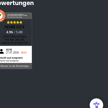
ewertungen
AUSGEZEICHNET
.org
Kundenbewertungen
SEHR GUT
4.96
/ 5.00
32.833 Bewertungen
von hier, ebay.de,
amazon.de, google.com
AVM
27.07.2026
Mehr
chnell und kompetent
chnell und komptent
Hinweis zu den Bewertungen