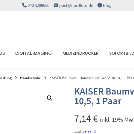
040 5298650
post@nordfoto.de
Blog
KUS
DIGITAL IMAGING
MEDIZINDRUCKER
SOFORTBIL
beitung
Handschuhe
KAISER Baumwoll-Handschuhe Größe 10-10,5, 1 Paa
KAISER Baumw
10,5, 1 Paar
7,14
€
inkl. 19% MwS
zzgl.
Versand