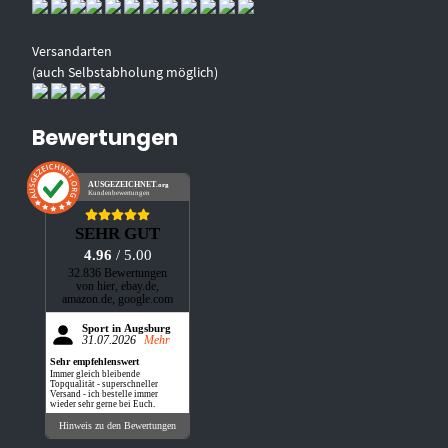
Versandarten
(auch Selbstabholung möglich)
Bewertungen
AUSGEZEICHNET
.org
Kundenbewertungen
SEHR GUT
4.96
/ 5.00
32.836 Bewertungen
von hier, ebay.de,
amazon.de, google.com
Sport in Augsburg
31.07.2026
Mehr
Sehr empfehlenswert
Immer gleich bleibende
Topqualität - superschneller
Versand - ich bestelle immer
wieder sehr gerne bei Euch.
Hinweis zu den Bewertungen