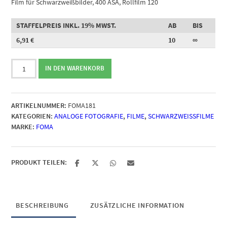
Film für Schwarzweißbilder, 400 ASA, Rollfilm 120
STAFFELPREIS INKL. 19% MWST.
AB
BIS
6,91
€
10
∞
FOMA
IN DEN WARENKORB
Ortho
400
Schwarzweißfilm,
ARTIKELNUMMER:
FOMA181
120
KATEGORIEN:
ANALOGE FOTOGRAFIE
,
FILME
,
SCHWARZWEISSFILME
Menge
MARKE:
FOMA
PRODUKT TEILEN:
BESCHREIBUNG
ZUSÄTZLICHE INFORMATION