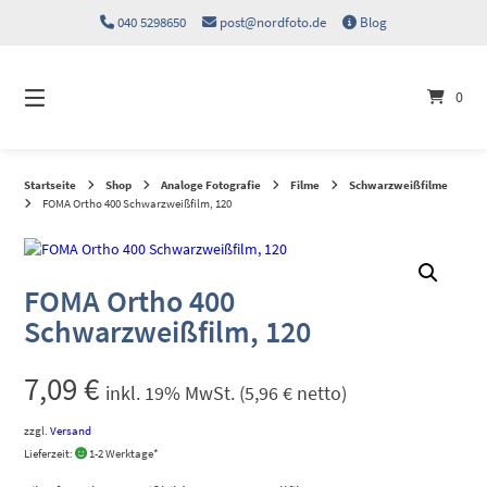
Springen
040 5298650
post@nordfoto.de
Blog
Sie
zum
Inhalt
0
Startseite
Shop
Analoge Fotografie
Filme
Schwarzweißfilme
FOMA Ortho 400 Schwarzweißfilm, 120
FOMA Ortho 400
Schwarzweißfilm, 120
7,09
€
inkl. 19% MwSt. (
5,96
€
netto)
zzgl.
Versand
Lieferzeit:
1-2 Werktage*