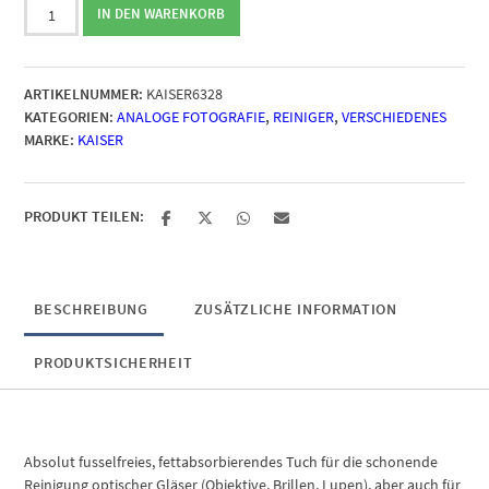
KAISER
IN DEN WARENKORB
Mikrofaser-
Reinigungstuch
20x20cm,
ARTIKELNUMMER:
KAISER6328
1
KATEGORIEN:
ANALOGE FOTOGRAFIE
,
REINIGER
,
VERSCHIEDENES
Tuch
MARKE:
KAISER
Menge
PRODUKT TEILEN:
BESCHREIBUNG
ZUSÄTZLICHE INFORMATION
PRODUKTSICHERHEIT
Absolut fusselfreies, fettabsorbierendes Tuch für die schonende
Reinigung optischer Gläser (Objektive, Brillen, Lupen), aber auch für