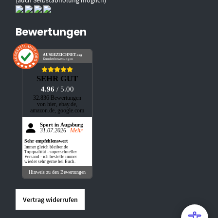
Bewertungen
AUSGEZEICHNET
.org
Kundenbewertungen
SEHR GUT
4.96
/ 5.00
32.836 Bewertungen
von hier, ebay.de,
amazon.de, google.com
Sport in Augsburg
31.07.2026
Mehr
Sehr empfehlenswert
Immer gleich bleibende
Topqualität - superschneller
Versand - ich bestelle immer
wieder sehr gerne bei Euch.
Hinweis zu den Bewertungen
Vertrag widerrufen