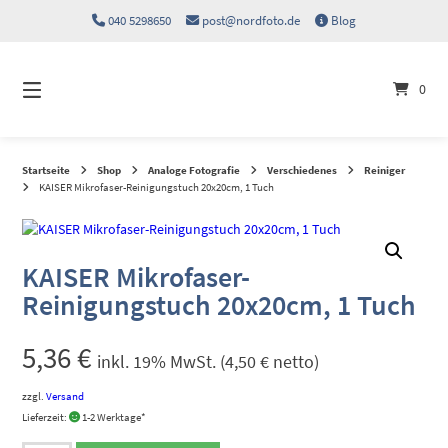
Springen
040 5298650
post@nordfoto.de
Blog
Sie
zum
Inhalt
0
Startseite
Shop
Analoge Fotografie
Verschiedenes
Reiniger
KAISER Mikrofaser-Reinigungstuch 20x20cm, 1 Tuch
KAISER Mikrofaser-
Reinigungstuch 20x20cm, 1 Tuch
5,36
€
inkl. 19% MwSt. (
4,50
€
netto)
zzgl.
Versand
Lieferzeit:
1-2 Werktage*