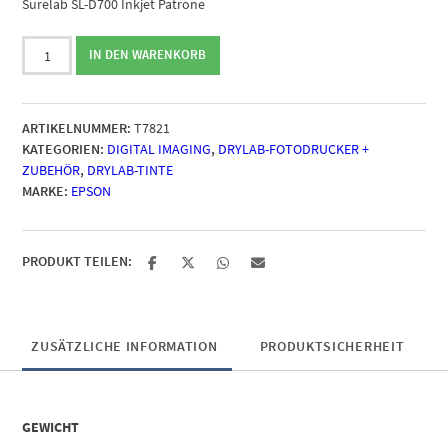
Surelab SL-D700 Inkjet Patrone
EPSON
IN DEN WARENKORB
Ink
Cartridge
Black
ARTIKELNUMMER:
T7821
200
KATEGORIEN:
DIGITAL IMAGING
,
DRYLAB-FOTODRUCKER +
ml
ZUBEHÖR
,
DRYLAB-TINTE
für
MARKE:
EPSON
Surelab
SL-
D700
Menge
PRODUKT TEILEN:
ZUSÄTZLICHE INFORMATION
PRODUKTSICHERHEIT
GEWICHT