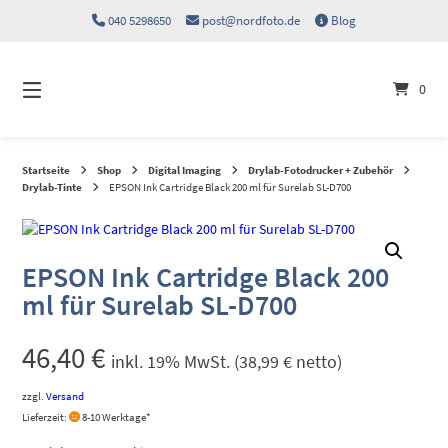
Springen
040 5298650
post@nordfoto.de
Blog
Sie
zum
Inhalt
0
Startseite
Shop
Digital Imaging
Drylab-Fotodrucker + Zubehör
Drylab-Tinte
EPSON Ink Cartridge Black 200 ml für Surelab SL-D700
EPSON Ink Cartridge Black 200
ml für Surelab SL-D700
46,40
€
inkl. 19% MwSt. (
38,99
€
netto)
zzgl.
Versand
Lieferzeit:
8-10 Werktage*