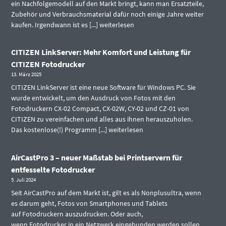
ein Nachfolgemodell auf den Markt bringt, kann man Ersatzteile,
Zubehör und Verbrauchsmaterial dafür noch einige Jahre weiter
kaufen. Irgendwann ist es [...]
weiterlesen
CITIZEN LinkServer: Mehr Komfort und Leistung für
CITIZEN Fotodrucker
13. März 2025
CITIZEN LinkServer ist eine neue Software für Windows PC. Sie
wurde entwickelt, um den Ausdruck von Fotos mit den
Fotodruckern CX-02 Compact, CX-02W, CY-02 und CZ-01 von
CITIZEN zu vereinfachen und alles aus ihnen herauszuholen.
Das kostenlose(!) Programm [...]
weiterlesen
AirCastPro 3 – neuer Maßstab bei Printservern für
entfesselte Fotodrucker
5. Juli 2024
Seit AirCastPro auf dem Markt ist, gilt es als Nonplusultra, wenn
es darum geht, Fotos von Smartphones und Tablets
auf Fotodruckern auszudrucken. Oder auch,
wenn Fotodrucker in ein Netzwerk eingebunden werden sollen.