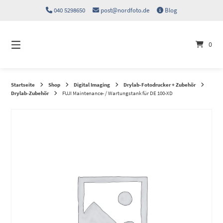
Springen
040 5298650
post@nordfoto.de
Blog
Sie
zum
Inhalt
0
Startseite
Shop
Digital Imaging
Drylab-Fotodrucker + Zubehör
Drylab-Zubehör
FUJI Maintenance- / Wartungstank für DE 100-XD