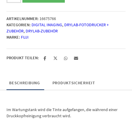
Maintenance-
/
Wartungstank
ARTIKELNUMMER:
16675766
für
KATEGORIEN:
DIGITAL IMAGING
,
DRYLAB-FOTODRUCKER +
DE
ZUBEHÖR
,
DRYLAB-ZUBEHÖR
100-
MARKE:
FUJI
XD
Menge
PRODUKT TEILEN:
BESCHREIBUNG
PRODUKTSICHERHEIT
Im Wartungstank wird die Tinte aufgefangen, die während einer
Druckkopfreinigung verbraucht wird.