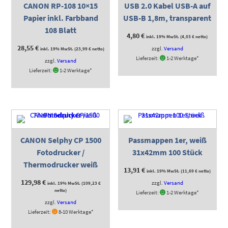
CANON RP-108 10×15
USB 2.0 Kabel USB-A auf
Papier inkl. Farbband
USB-B 1,8m, transparent
108 Blatt
4,80
€
inkl. 19% MwSt. (
4,03
€
netto)
28,55
€
zzgl.
Versand
inkl. 19% MwSt. (
23,99
€
netto)
Lieferzeit:
1-2 Werktage*
zzgl.
Versand
Lieferzeit:
1-2 Werktage*
CANON Selphy CP 1500
Passmappen 1er, weiß
Fotodrucker /
31x42mm 100 Stück
Thermodrucker weiß
13,91
€
inkl. 19% MwSt. (
11,69
€
netto)
129,98
€
zzgl.
Versand
inkl. 19% MwSt. (
109,23
€
netto)
Lieferzeit:
1-2 Werktage*
zzgl.
Versand
Lieferzeit:
8-10 Werktage*