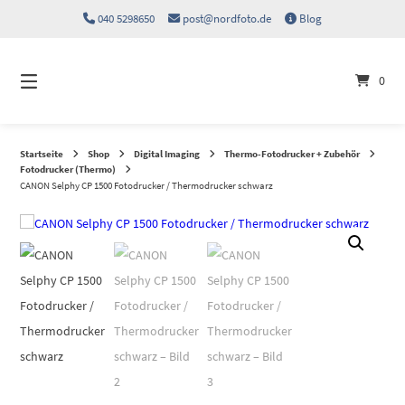
Springen
040 5298650
post@nordfoto.de
Blog
Sie
zum
Inhalt
0
Startseite
Shop
Digital Imaging
Thermo-Fotodrucker + Zubehör
Fotodrucker (Thermo)
CANON Selphy CP 1500 Fotodrucker / Thermodrucker schwarz