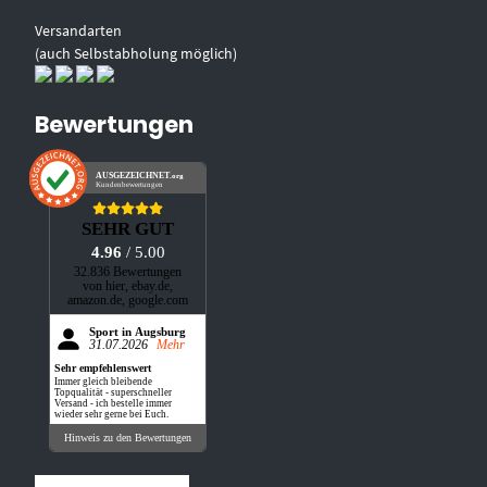
Versandarten
(auch Selbstabholung möglich)
Bewertungen
AUSGEZEICHNET
.org
Kundenbewertungen
SEHR GUT
4.96
/ 5.00
32.836 Bewertungen
von hier, ebay.de,
amazon.de, google.com
Sport in Augsburg
31.07.2026
Mehr
Sehr empfehlenswert
Immer gleich bleibende
Topqualität - superschneller
Versand - ich bestelle immer
wieder sehr gerne bei Euch.
Hinweis zu den Bewertungen