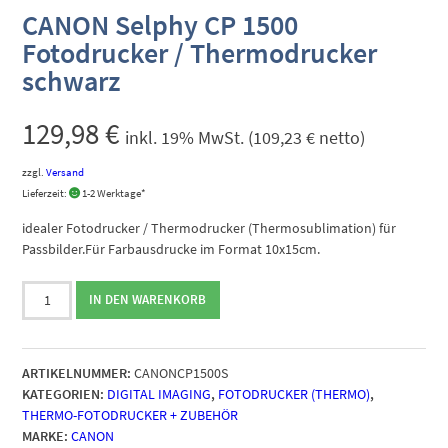
CANON Selphy CP 1500
Fotodrucker / Thermodrucker
schwarz
129,98
€
inkl. 19% MwSt. (
109,23
€
netto)
zzgl.
Versand
Lieferzeit:
1-2 Werktage*
idealer Fotodrucker / Thermodrucker (Thermosublimation) für
Passbilder.Für Farbausdrucke im Format 10x15cm.
CANON
IN DEN WARENKORB
Selphy
CP
1500
ARTIKELNUMMER:
CANONCP1500S
Fotodrucker
KATEGORIEN:
DIGITAL IMAGING
,
FOTODRUCKER (THERMO)
,
/
THERMO-FOTODRUCKER + ZUBEHÖR
Thermodrucker
MARKE:
CANON
schwarz