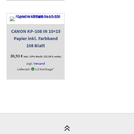
CANON KP-108 IN 10×15
Papier inkl. Farbband
108 Blatt
30,93
€
inkl. 19% MwSt. (
25,99
€
netto)
zzgl.
Versand
Lieferzeit:
1-2 Werktage*