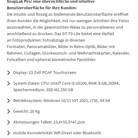
SnapLab Pro: eine übersichtliche und intuitive
Benutzeroberfläche für Ihre Kunden:
Die intuitiv und flüssig zu bedienende Benutzeroberfläche eröffnet
Ihren Kunden die Möglichkeit, mit nur wenigen Schritten ihre Fotos
auszuwählen, in der gewünschten Weise zu personalisieren und
anschließend zu drucken. Das DT-T9 Lite bietet eine Vielfalt
an Fotoprodukten: Fotoabzüge in diversen
Formaten, Panoramabilder, Bilder in Retro-Optik, Bilder mit
Rahmen, Collagen, Glückwunsch- und Weihnachtskarten, Kalender,
Fotoalben und optional biometrische Passbilder.
Display: 23 Zoll PCAP Touchscreen
System-Daten: CPU: Intel® Core i3-10100, RAM: 8 GB, DDR4,
Speichermedium: SSD M2 250 GB
Betriebssystem: Windows 10/11 IOT 2021, LTSC, 64 bit
Gewicht: 20 Kg
Abmessungen TxBxH: 23,4×55,5×47,2cm
mobile Konnektivität: Wifi Direct oder Bluetooth