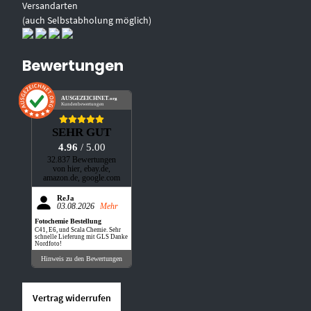
Versandarten
(auch Selbstabholung möglich)
Bewertungen
AUSGEZEICHNET
.org
Kundenbewertungen
SEHR GUT
4.96
/ 5.00
32.837 Bewertungen
von hier, ebay.de,
amazon.de, google.com
ReJa
03.08.2026
Mehr
Fotochemie Bestellung
C41, E6, und Scala Chemie. Sehr
schnelle Lieferung mit GLS Danke
Nordfoto!
Hinweis zu den Bewertungen
Vertrag widerrufen