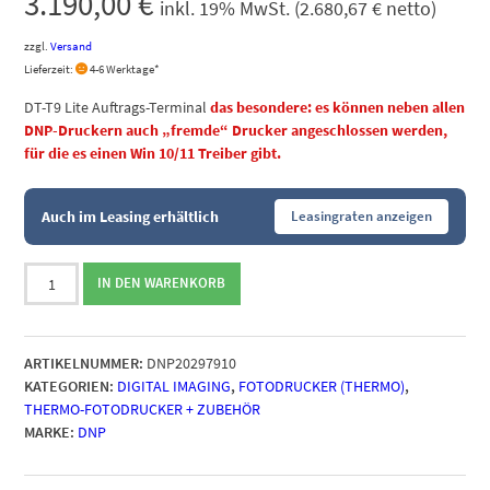
3.190,00
€
inkl. 19% MwSt. (
2.680,67
€
netto)
zzgl.
Versand
Lieferzeit:
4-6 Werktage*
DT-T9 Lite Auftrags-Terminal
das besondere: es können neben allen
DNP-Druckern auch „fremde“ Drucker angeschlossen werden,
für die es einen Win 10/11 Treiber gibt.
Auch im Leasing erhältlich
Leasingraten anzeigen
DNP
IN DEN WARENKORB
DT-
T9
Lite
ARTIKELNUMMER:
DNP20297910
Order
KATEGORIEN:
DIGITAL IMAGING
,
FOTODRUCKER (THERMO)
,
Terminal
THERMO-FOTODRUCKER + ZUBEHÖR
Menge
MARKE:
DNP