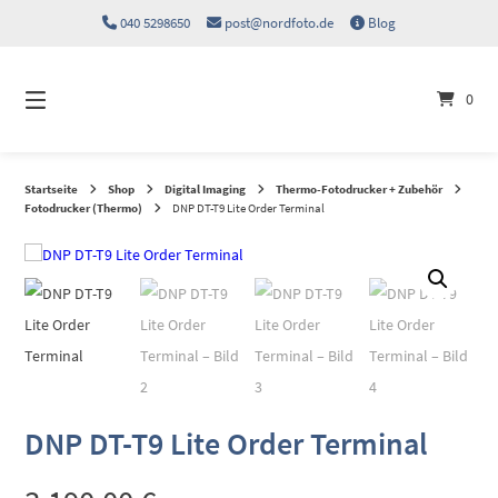
Springen
040 5298650
post@nordfoto.de
Blog
Sie
zum
Inhalt
0
Startseite
Shop
Digital Imaging
Thermo-Fotodrucker + Zubehör
Fotodrucker (Thermo)
DNP DT-T9 Lite Order Terminal
DNP DT-T9 Lite Order Terminal