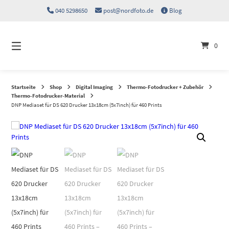
Springen
040 5298650
post@nordfoto.de
Blog
Sie
zum
Inhalt
0
Startseite
Shop
Digital Imaging
Thermo-Fotodrucker + Zubehör
Thermo-Fotodrucker-Material
DNP Mediaset für DS 620 Drucker 13x18cm (5x7inch) für 460 Prints