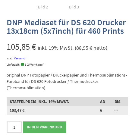
DNP Mediaset für DS 620 Drucker
13x18cm (5x7inch) für 460 Prints
105,85
€
inkl. 19% MwSt. (
88,95
€
netto)
zzgl.
Versand
Lieferzeit:
1-2 Werktage*
original DNP Fotopapier / Druckerpapier und Thermosublimations-
Farbband für DS-620 Fotodrucker / Thermodrucker
(Thermosublimation)
STAFFELPREIS INKL. 19% MWST.
AB
BIS
103,47
€
6
∞
DNP
IN DEN WARENKORB
Mediaset