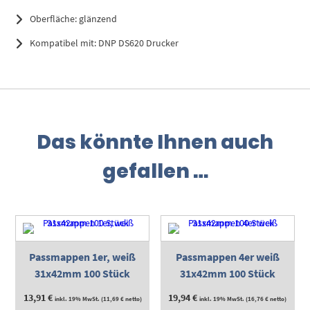
Oberfläche: glänzend
Kompatibel mit: DNP DS620 Drucker
Das könnte Ihnen auch
gefallen …
Passmappen 1er, weiß
Passmappen 4er weiß
31x42mm 100 Stück
31x42mm 100 Stück
13,91
€
19,94
€
inkl. 19% MwSt. (
11,69
€
netto)
inkl. 19% MwSt. (
16,76
€
netto)