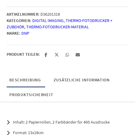
für
DS
ARTIKELNUMMER:
DS6201318
620
KATEGORIEN:
DIGITAL IMAGING
,
THERMO-FOTODRUCKER +
Drucker
ZUBEHÖR
,
THERMO-FOTODRUCKER-MATERIAL
13x18cm
MARKE:
DNP
(5x7inch)
für
460
Prints
PRODUKT TEILEN:
Menge
BESCHREIBUNG
ZUSÄTZLICHE INFORMATION
PRODUKTSICHERHEIT
Inhalt: 2 Papierrollen, 2 Farbbänder für 460 Ausdrucke
Format: 13x18cm