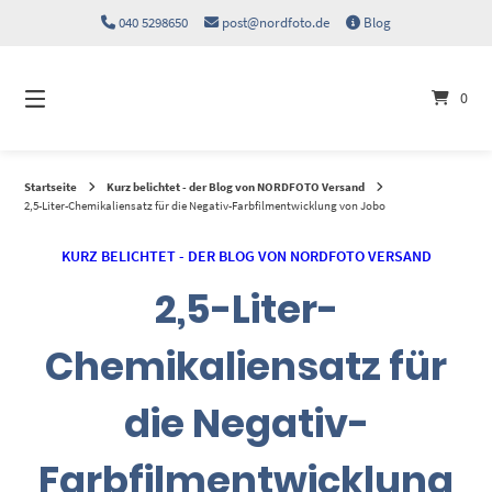
Springen
040 5298650
post@nordfoto.de
Blog
Sie
zum
Inhalt
0
Startseite
Kurz belichtet - der Blog von NORDFOTO Versand
2,5-Liter-Chemikaliensatz für die Negativ-Farbfilmentwicklung von Jobo
KURZ BELICHTET - DER BLOG VON NORDFOTO VERSAND
2,5-Liter-
Chemikaliensatz für
die Negativ-
Farbfilmentwicklung