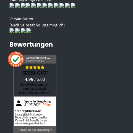
Versandarten
(auch Selbstabholung möglich)
Bewertungen
AUSGEZEICHNET
.org
Kundenbewertungen
SEHR GUT
4.96
/ 5.00
32.836 Bewertungen
von hier, ebay.de,
amazon.de, google.com
Sport in Augsburg
31.07.2026
Mehr
Sehr empfehlenswert
Immer gleich bleibende
Topqualität - superschneller
Versand - ich bestelle immer
wieder sehr gerne bei Euch.
Hinweis zu den Bewertungen