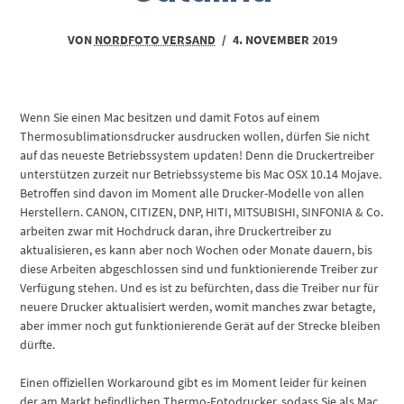
VON
NORDFOTO VERSAND
/
4. NOVEMBER 2019
Wenn Sie einen Mac besitzen und damit Fotos auf einem
Thermosublimationsdrucker ausdrucken wollen, dürfen Sie nicht
auf das neueste Betriebssystem updaten! Denn die Druckertreiber
unterstützen zurzeit nur Betriebssysteme bis Mac OSX 10.14 Mojave.
Betroffen sind davon im Moment alle Drucker-Modelle von allen
Herstellern. CANON, CITIZEN, DNP, HITI, MITSUBISHI, SINFONIA & Co.
arbeiten zwar mit Hochdruck daran, ihre Druckertreiber zu
aktualisieren, es kann aber noch Wochen oder Monate dauern, bis
diese Arbeiten abgeschlossen sind und funktionierende Treiber zur
Verfügung stehen. Und es ist zu befürchten, dass die Treiber nur für
neuere Drucker aktualisiert werden, womit manches zwar betagte,
aber immer noch gut funktionierende Gerät auf der Strecke bleiben
dürfte.
Einen offiziellen Workaround gibt es im Moment leider für keinen
der am Markt befindlichen Thermo-Fotodrucker, sodass Sie als Mac