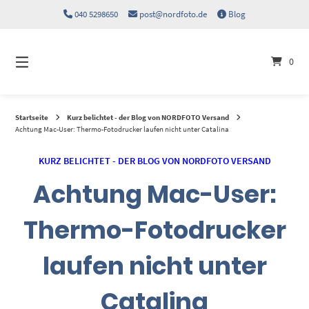
Springen
040 5298650
post@nordfoto.de
Blog
Sie
zum
Inhalt
0
Startseite
Kurz belichtet - der Blog von NORDFOTO Versand
Achtung Mac-User: Thermo-Fotodrucker laufen nicht unter Catalina
KURZ BELICHTET - DER BLOG VON NORDFOTO VERSAND
Achtung Mac-User:
Thermo-Fotodrucker
laufen nicht unter
Catalina