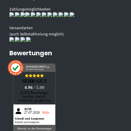
Zahlungsmöglichkeiten
Versandarten
(auch Selbstabholung möglich)
Bewertungen
AUSGEZEICHNET
.org
Kundenbewertungen
SEHR GUT
4.96
/ 5.00
32.833 Bewertungen
von hier, ebay.de,
amazon.de, google.com
AVM
27.07.2026
Mehr
Schnell und kompetent
Schnell und komptent
Hinweis zu den Bewertungen