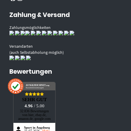
Zahlung & Versand
Zahlungsmöglichkeiten
Versandarten
(auch Selbstabholung möglich)
Bewertungen
AUSGEZEICHNET
.org
Kundenbewertungen
SEHR GUT
4.96
/ 5.00
32.836 Bewertungen
von hier, ebay.de,
amazon.de, google.com
Sport in Augsburg