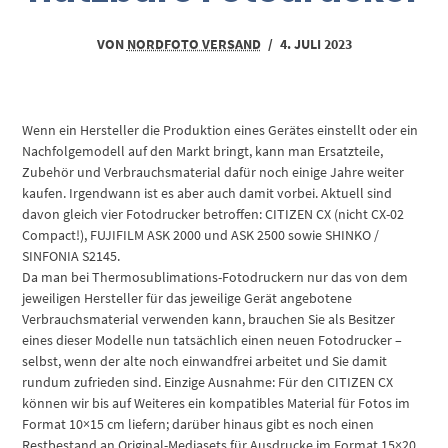
VON
NORDFOTO VERSAND
/
4. JULI 2023
Wenn ein Hersteller die Produktion eines Gerätes einstellt oder ein
Nachfolgemodell auf den Markt bringt, kann man Ersatzteile,
Zubehör und Verbrauchsmaterial dafür noch einige Jahre weiter
kaufen. Irgendwann ist es aber auch damit vorbei. Aktuell sind
davon gleich vier Fotodrucker betroffen: CITIZEN CX (nicht CX-02
Compact!), FUJIFILM ASK 2000 und ASK 2500 sowie SHINKO /
SINFONIA S2145.
Da man bei Thermosublimations-Fotodruckern nur das von dem
jeweiligen Hersteller für das jeweilige Gerät angebotene
Verbrauchsmaterial verwenden kann, brauchen Sie als Besitzer
eines dieser Modelle nun tatsächlich einen neuen Fotodrucker –
selbst, wenn der alte noch einwandfrei arbeitet und Sie damit
rundum zufrieden sind. Einzige Ausnahme: Für den CITIZEN CX
können wir bis auf Weiteres ein kompatibles Material für Fotos im
Format 10×15 cm liefern; darüber hinaus gibt es noch einen
Restbestand an Original-Mediasets für Ausdrucke im Format 15×20