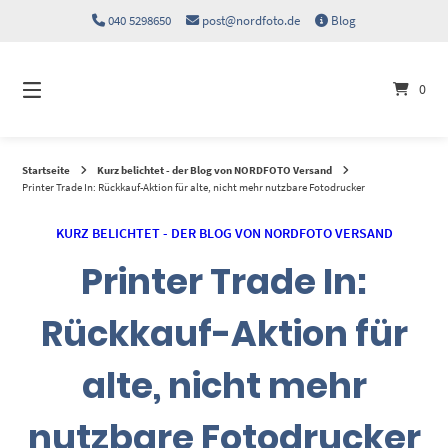
Springen
040 5298650
post@nordfoto.de
Blog
Sie
zum
Inhalt
0
Startseite
Kurz belichtet - der Blog von NORDFOTO Versand
Printer Trade In: Rückkauf-Aktion für alte, nicht mehr nutzbare Fotodrucker
KURZ BELICHTET - DER BLOG VON NORDFOTO VERSAND
Printer Trade In:
Rückkauf-Aktion für
alte, nicht mehr
nutzbare Fotodrucker